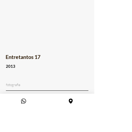
Entretantos 17
2013
fotografia
Série Cetro/Entretantos
<<