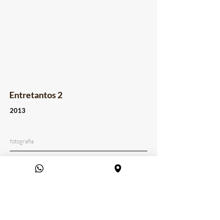
Entretantos 2
2013
fotografia
Série Cetro/Entretantos
<<